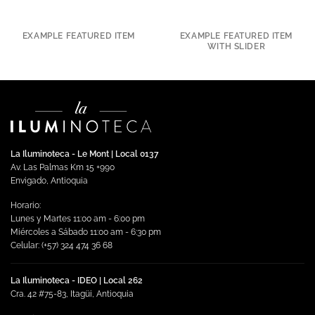
EXAMPLE FEATURED ITEM
EXAMPLE FEATURED ITEM
WITH SLIDER
La Iluminoteca - Le Mont | Local 0137
Av. Las Palmas Km 15 +990
Envigado, Antioquia
Horario:
Lunes y Martes 11:00 am - 6:00 pm
Miércoles a Sábado 11:00 am - 6:30 pm
Celular: (+57) 324 474 36 68
La Iluminoteca - IDEO | Local 262
Cra. 42 #75-83, Itagüi, Antioquia