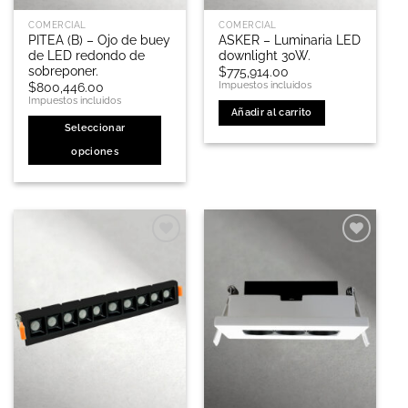
de
de
COMERCIAL
COMERCIAL
producto
producto
PITEA (B) – Ojo de buey
ASKER – Luminaria LED
de LED redondo de
downlight 30W.
sobreponer.
$
775,914.00
Impuestos incluidos
$
800,446.00
Impuestos incluidos
Añadir al carrito
Seleccionar
opciones
Este
producto
tiene
múltiples
variantes.
Las
opciones
se
pueden
elegir
en
la
página