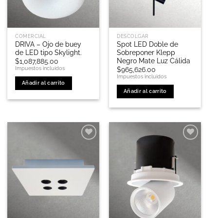
COMERCIAL
DESCOLGAR
DRIVA – Ojo de buey
Spot LED Doble de
de LED tipo Skylight.
Sobreponer Klepp
Negro Mate Luz Cálida
$
1,087,885.00
Impuestos incluidos
$
965,626.00
Impuestos incluidos
Añadir al carrito
Añadir al carrito