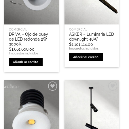
COMERCIAL
COMERCIAL
DRIVA – Ojo de buey
ASKER – Luminaria LED
de LED redonda 2W
downlight 48W.
3000K.
$
1,101,114.00
Impuestos incluidos
$
1,661,608.00
Impuestos incluidos
Añadir al carrito
Añadir al carrito