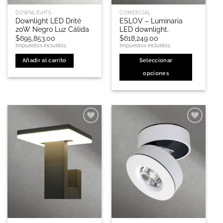
de
DOWNLIGHTS
COMERCIAL
producto
Downlight LED Drité
ESLOV – Luminaria
20W Negro Luz Cálida
LED downlight.
$
695,853.00
$
618,249.00
Impuestos incluidos
Impuestos incluidos
Añadir al carrito
Seleccionar
opciones
Este
producto
tiene
múltiples
variantes.
Las
opciones
se
pueden
elegir
en
la
página
de