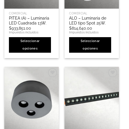
COMERCIAL
COMERCIAL
PITEA (A) – Luminaria
ALO – Luminaria de
LED Cuadrada 13W.
LED tipo Spot 25W.
$
933,851.00
$
814,640.00
Impuestos incluidos
Impuestos incluidos
Seleccionar
Seleccionar
opciones
opciones
Este
Este
producto
producto
tiene
tiene
múltiples
múltiples
variantes.
variantes.
Las
Las
opciones
opciones
se
se
pueden
pueden
elegir
elegir
en
en
la
la
página
página