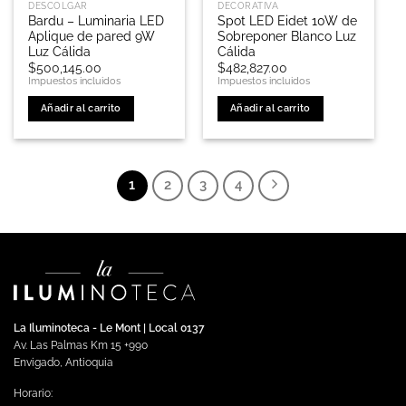
DESCOLGAR
DECORATIVA
producto
Bardu – Luminaria LED
Spot LED Eidet 10W de
Aplique de pared 9W
Sobreponer Blanco Luz
Luz Cálida
Cálida
$
500,145.00
$
482,827.00
Impuestos incluidos
Impuestos incluidos
Añadir al carrito
Añadir al carrito
1
2
3
4
La Iluminoteca - Le Mont | Local 0137
Av. Las Palmas Km 15 +990
Envigado, Antioquia
Horario: