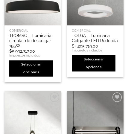
COMERCIAL
COMERCIAL
TROMSO – Luminaria
TOLGA – Luminaria
circular de descolgar
Colgante LED Redonda
195W
$
4,295,719.00
Impuestos incluidos
$
5,992,317.00
Impuestos incluidos
Seleccionar
Seleccionar
opciones
opciones
Este
Este
producto
producto
tiene
tiene
múltiples
múltiples
variantes.
variantes.
Las
Las
opciones
opciones
se
se
pueden
pueden
elegir