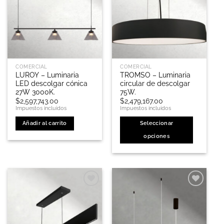
pueden
pueden
elegir
elegir
en
en
la
la
página
página
de
de
producto
COMERCIAL
COMERCIAL
producto
LUROY – Luminaria
TROMSO – Luminaria
LED descolgar cónica
circular de descolgar
27W 3000K.
75W.
$
2,597,743.00
$
2,479,167.00
Impuestos incluidos
Impuestos incluidos
Añadir al carrito
Seleccionar
opciones
Este
producto
tiene
múltiples
variantes.
Las
opciones
se