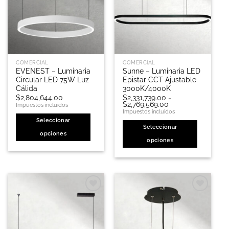
pueden
elegir
en
la
página
de
COMERCIAL
COMERCIAL
producto
EVENEST – Luminaria
Sunne – Luminaria LED
Circular LED 75W Luz
Epistar CCT Ajustable
Cálida
3000K/4000K
$
2,804,644.00
$
2,331,739.00
-
Rango
$
2,769,569.00
Impuestos incluidos
de
Impuestos incluidos
precios:
Seleccionar
desde
Seleccionar
$2,331,739.00
opciones
hasta
opciones
$2,769,569.00
Este
Este
producto
producto
tiene
tiene
múltiples
múltiples
variantes.
variantes.
Las
Las
opciones
opciones
se
se