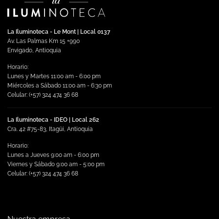
pueden
pueden
elegir
elegir
en
en
La Iluminoteca - Le Mont | Local 0137
la
la
Av. Las Palmas Km 15 +990
página
página
Envigado, Antioquia
de
de
producto
Horario:
producto
Lunes y Martes 11:00 am - 6:00 pm
Miércoles a Sábado 11:00 am - 6:30 pm
Celular: (+57) 324 474 36 68
La Iluminoteca - IDEO | Local 262
Cra. 42 #75-83, Itagüi, Antioquia
Horario:
Lunes a Jueves 9:00 am - 6:00 pm
Viernes y Sábado 9:00 am - 5:00 pm
Celular: (+57) 324 474 36 68