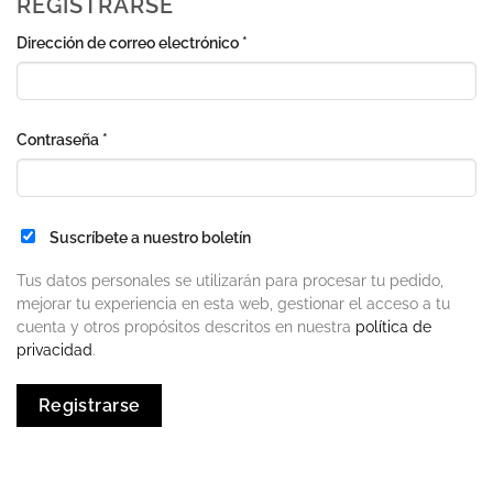
REGISTRARSE
Obligatorio
Dirección de correo electrónico
*
Obligatorio
Contraseña
*
Suscríbete a nuestro boletín
Tus datos personales se utilizarán para procesar tu pedido,
mejorar tu experiencia en esta web, gestionar el acceso a tu
cuenta y otros propósitos descritos en nuestra
política de
privacidad
.
Registrarse