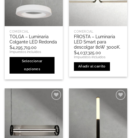
COMERCIAL
COMERCIAL
TOLGA – Luminaria
FROSTA – Luminaria
Colgante LED Redonda
LED Smart para
descolgar 80W 3000K.
$
4,295,719.00
Impuestos incluidos
$
4,037,325.00
Impuestos incluidos
Seleccionar
Añadir al carrito
opciones
Este
producto
tiene
múltiples
variantes.
Las
opciones
se
pueden
elegir