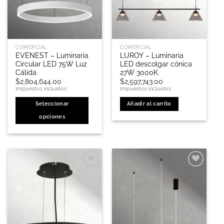
en
en
la
la
página
página
de
de
COMERCIAL
COMERCIAL
producto
producto
EVENEST – Luminaria
LUROY – Luminaria
Circular LED 75W Luz
LED descolgar cónica
Cálida
27W 3000K.
$
2,804,644.00
$
2,597,743.00
Impuestos incluidos
Impuestos incluidos
Seleccionar
Añadir al carrito
opciones
Este
producto
tiene
múltiples
variantes.
Las
opciones
se
pueden
elegir