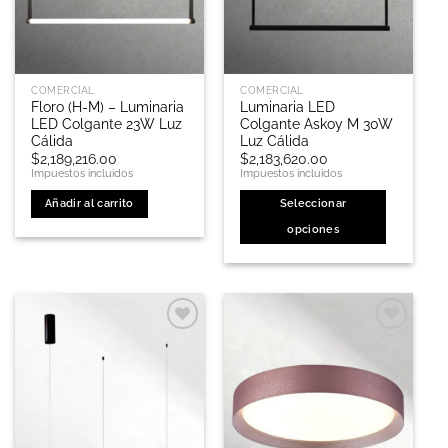
en
en
la
la
página
página
de
de
COMERCIAL
COMERCIAL
producto
producto
Floro (H-M) – Luminaria
Luminaria LED
LED Colgante 23W Luz
Colgante Askoy M 30W
Cálida
Luz Cálida
$
2,189,216.00
$
2,183,620.00
Impuestos incluidos
Impuestos incluidos
Añadir al carrito
Seleccionar
opciones
Este
producto
tiene
múltiples
variantes.
Las
opciones
se
pueden
elegir