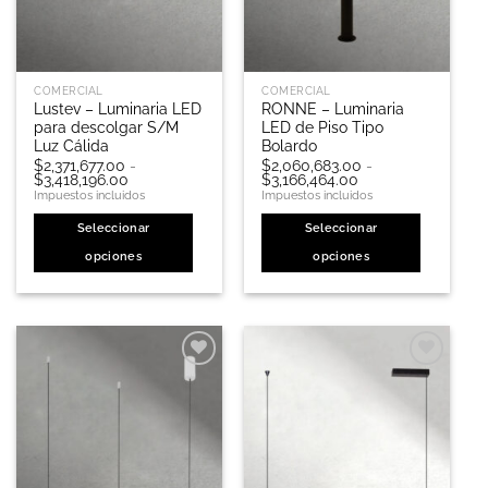
en
la
página
de
COMERCIAL
COMERCIAL
producto
Lustev – Luminaria LED
RONNE – Luminaria
para descolgar S/M
LED de Piso Tipo
Luz Cálida
Bolardo
$
2,371,677.00
-
$
2,060,683.00
-
Rango
Rango
$
3,418,196.00
$
3,166,464.00
de
de
Impuestos incluidos
Impuestos incluidos
precios:
precios:
desde
desde
Seleccionar
Seleccionar
$2,371,677.00
$2,060,683.00
hasta
hasta
opciones
opciones
$3,418,196.00
$3,166,464.00
Este
Este
producto
producto
tiene
tiene
múltiples
múltiples
variantes.
variantes.
Las
Las
opciones
opciones
se
se
pueden
pueden
elegir
elegir