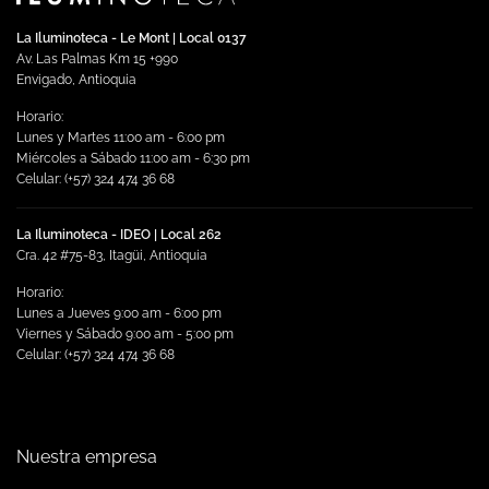
elegir
elegir
en
en
La Iluminoteca - Le Mont | Local 0137
la
la
Av. Las Palmas Km 15 +990
página
página
Envigado, Antioquia
de
de
Horario:
producto
producto
Lunes y Martes 11:00 am - 6:00 pm
Miércoles a Sábado 11:00 am - 6:30 pm
Celular: (+57) 324 474 36 68
La Iluminoteca - IDEO | Local 262
Cra. 42 #75-83, Itagüi, Antioquia
Horario:
Lunes a Jueves 9:00 am - 6:00 pm
Viernes y Sábado 9:00 am - 5:00 pm
Celular: (+57) 324 474 36 68
Nuestra empresa