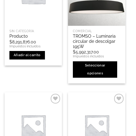
SIN CATEGORÍA
COMERCIAL
TROMSO – Luminaria
Producto
circular de descolgar
$
8,291,876.00
195W
Impuestos incluidos
$
5,992,317.00
Añadir al carrito
Impuestos incluidos
Seleccionar
opciones
Este
producto
tiene
múltiples
variantes.
Las
opciones
se
pueden