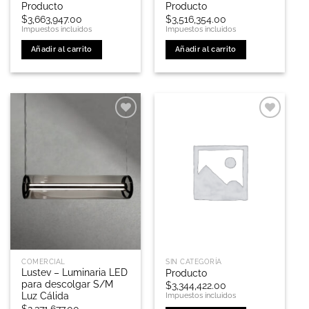
Producto
Producto
$
3,663,947.00
$
3,516,354.00
Impuestos incluidos
Impuestos incluidos
Añadir al carrito
Añadir al carrito
COMERCIAL
SIN CATEGORÍA
Lustev – Luminaria LED
Producto
para descolgar S/M
$
3,344,422.00
Luz Cálida
Impuestos incluidos
$
2,371,677.00
-