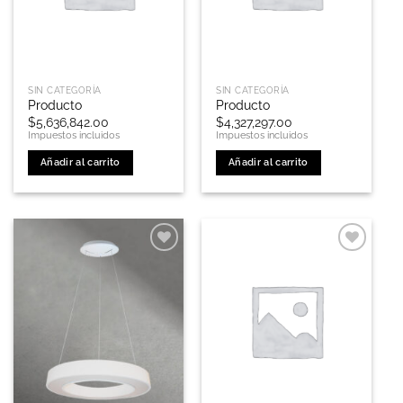
elegir
en
la
página
de
SIN CATEGORÍA
SIN CATEGORÍA
producto
Producto
Producto
$
5,636,842.00
$
4,327,297.00
Impuestos incluidos
Impuestos incluidos
Añadir al carrito
Añadir al carrito