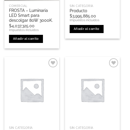
de
COMERCIAL
SIN CATEGORÍA
producto
FROSTA – Luminaria
Producto
LED Smart para
$
3,995,885.00
descolgar 80W 3000K.
Impuestos incluidos
$
4,037,325.00
Añadir al carrito
Impuestos incluidos
Añadir al carrito
SIN CATEGORÍA
SIN CATEGORÍA