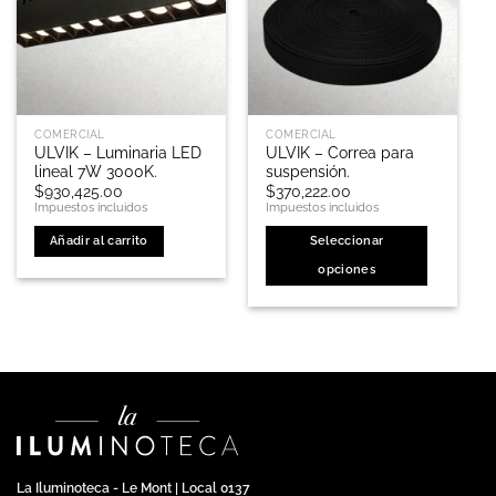
COMERCIAL
COMERCIAL
ULVIK – Luminaria LED
ULVIK – Correa para
lineal 7W 3000K.
suspensión.
$
930,425.00
$
370,222.00
Impuestos incluidos
Impuestos incluidos
Añadir al carrito
Seleccionar
opciones
Este
producto
tiene
múltiples
variantes.
Las
opciones
se
pueden
La Iluminoteca - Le Mont | Local 0137