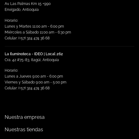
elegir
Av. Las Palmas Km 15 +990
en
Envigado, Antioquia
la
Horario:
página
Lunes y Martes 11:00 am - 6:00 pm
de
Miércoles a Sábado 11:00 am - 6:30 pm
producto
Celular: (+57) 324 474 36 68
La Iluminoteca - IDEO | Local 262
Cra. 42 #75-83, Itagüi, Antioquia
Horario:
Lunes a Jueves 9:00 am - 6:00 pm
Viernes y Sábado 9:00 am - 5:00 pm
Celular: (+57) 324 474 36 68
Nuestra empresa
Nuestras tiendas