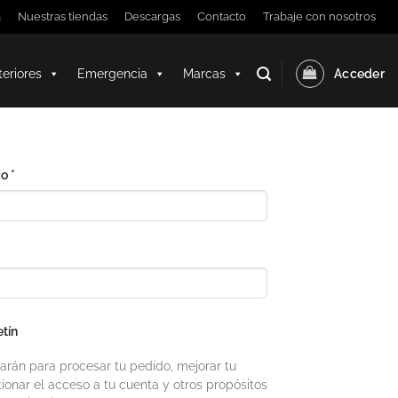
a
Nuestras tiendas
Descargas
Contacto
Trabaje con nosotros
teriores
Emergencia
Marcas
Acceder
Obligatorio
co
*
etín
zarán para procesar tu pedido, mejorar tu
ionar el acceso a tu cuenta y otros propósitos