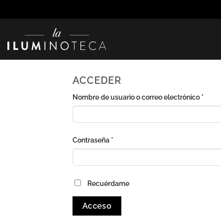
Saltar
al
contenido
ACCEDER
Oblig
Nombre de usuario o correo electrónico
*
Obligatorio
Contraseña
*
Recuérdame
Acceso