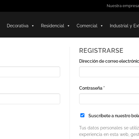
Nuestra empres
Decorativa
Residencial
Comercial
Industrial y Ex
REGISTRARSE
atorio
Dirección de correo electróni
Obligatorio
Contraseña
*
Suscríbete a nuestro bol
Tus datos personales se utili
experiencia en esta web, gest