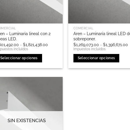
OMERCIAL
COMERCIAL
en – Luminaria lineal con 2
Aren – Luminaria lineal LED d
neas LED.
sobreponer.
Rango
601,492.00
-
$
1,821,438.00
$
1,269,073.00
-
$
1,396,671.00
de
puestos incluidos
Impuestos incluidos
precios:
p
desde
d
Seleccionar opciones
Seleccionar opciones
$601,492.00
$
hasta
h
te
Este
$1,821,438.00
$
roducto
producto
ene
tiene
ltiples
múltiples
riantes.
variantes.
as
Las
ciones
opciones
e
se
ueden
pueden
SIN EXISTENCIAS
egir
elegir