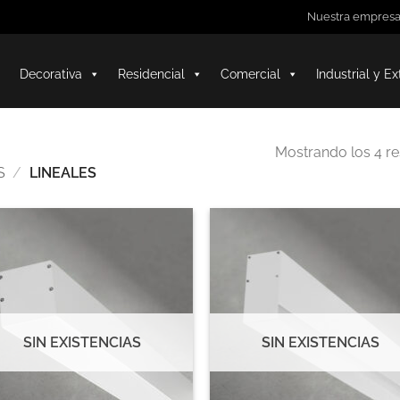
Nuestra empres
Decorativa
Residencial
Comercial
Industrial y Ex
Mostrando los 4 r
S
/
LINEALES
SIN EXISTENCIAS
SIN EXISTENCIAS