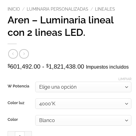
INICIO
/
LUMINARIA PERSONALIZADAS
/
LINEALES
Aren – Luminaria lineal
con 2 lineas LED.
Rango
$
601,492.00
-
$
1,821,438.00
Impuestos incluidos
de
precios:
LIMPIAR
desde
W Potencia
$601,492.00
hasta
$1,821,438.00
Color luz
Color
Aren - Luminaria lineal con 2 lineas LED. cantidad