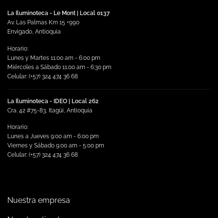
se
La Iluminoteca - Le Mont | Local 0137
pueden
Av. Las Palmas Km 15 +990
elegir
Envigado, Antioquia
en
Horario:
la
Lunes y Martes 11:00 am - 6:00 pm
página
Miércoles a Sábado 11:00 am - 6:30 pm
de
Celular: (+57) 324 474 36 68
producto
La Iluminoteca - IDEO | Local 262
Cra. 42 #75-83, Itagüi, Antioquia
Horario:
Lunes a Jueves 9:00 am - 6:00 pm
Viernes y Sábado 9:00 am - 5:00 pm
Celular: (+57) 324 474 36 68
Nuestra empresa