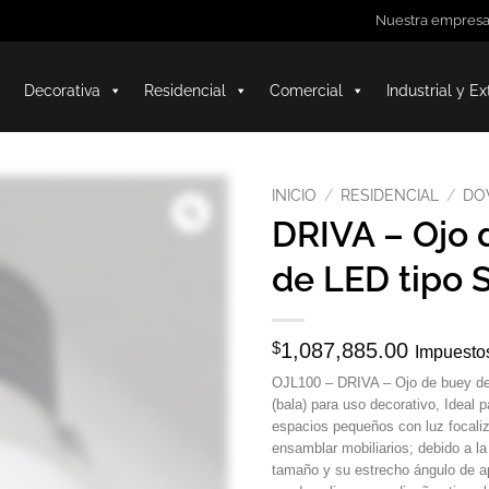
Nuestra empres
Decorativa
Residencial
Comercial
Industrial y Ex
INICIO
/
RESIDENCIAL
/
DO
DRIVA – Ojo 
de LED tipo S
$
1,087,885.00
Impuestos
OJL100 – DRIVA – Ojo de buey de
(bala) para uso decorativo, Ideal 
espacios pequeños con luz focali
ensamblar mobiliarios; debido a la
tamaño y su estrecho ángulo de a