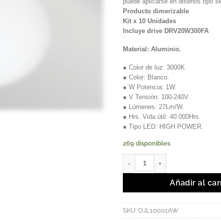
puede aplicarse en diseños tipo s
Producto dimerizable
Kit x 10 Unidades
Incluye drive DRV20W300FA
Material: Aluminio.
● Color de luz: 3000K.
● Color: Blanco.
● W Potencia: 1W.
● V Tensión: 100-240V.
● Lúmenes: 27Lm/W.
● Hrs. Vida útil: 40.000Hrs.
● Tipo LED: HIGH POWER.
269 disponibles
DRIVA - Ojo de buey de LED tip
Añadir al car
SKU:
OJL10001AW