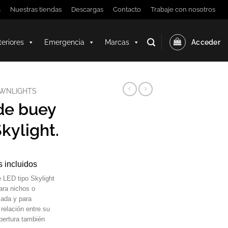
a
Nuestras tiendas
Descargas
Contacto
Trabaje con nosotros
teriores
Emergencia
Marcas
Acceder
WNLIGHTS
de buey
kylight.
 incluidos
 LED tipo Skylight
para nichos o
zada y para
 relación entre su
pertura también