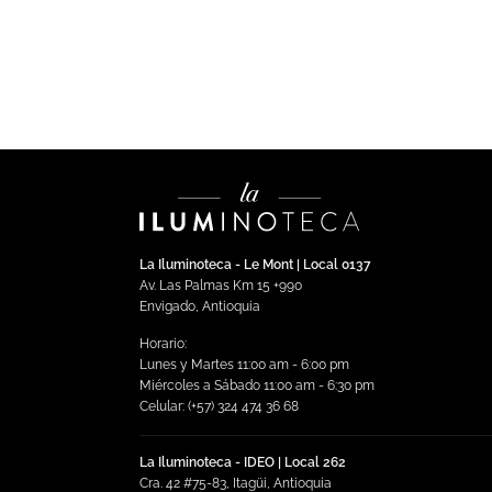
Spot min 3W.
$
3
Imp
$
328,392.00
Impuestos incluidos
Seleccionar opciones
Es
Este
pr
producto
ti
tiene
mú
múltiples
var
variantes.
La
Las
op
opciones
La Iluminoteca - Le Mont | Local 0137
se
se
Av. Las Palmas Km 15 +990
pu
Envigado, Antioquia
pueden
ele
elegir
Horario:
en
en
Lunes y Martes 11:00 am - 6:00 pm
la
la
Miércoles a Sábado 11:00 am - 6:30 pm
pá
Celular: (+57) 324 474 36 68
página
de
de
pr
producto
La Iluminoteca - IDEO | Local 262
Cra. 42 #75-83, Itagüi, Antioquia