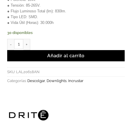
● Tensión: 85-265V.
● Flujo Luminoso Total (lm): 830lm.
● Tipo LED: SMD.
● Vida Útil (Horas): 30.000h
30 disponibles
Bardu - Luminaria LED Aplique de pared 9W Luz Cálida cantidad
Añadir al carrito
SKU:
LAL20618AN
Categorías:
Descolgar
,
Downlights
,
Incrustar