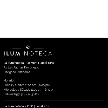
DESCOLGAR
Downlight LED Asker RD Empotrable Luz Cálida
$
294,891.00
Impuestos incluidos
Añadir al carrito
La Iluminoteca - Le Mont | Local 0137
Av. Las Palmas Km 15 +990
Envigado, Antioquia
Horario:
Lunes y Martes 11:00 am - 6:00 pm
Miércoles a Sábado 11:00 am - 6:30 pm
Celular: (+57) 324 474 36 68
La Iluminoteca - IDEO | Local 262