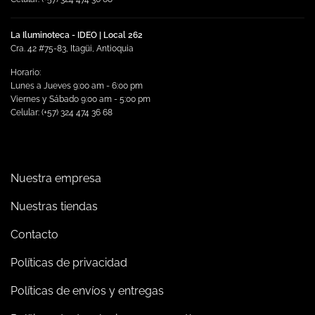
producto
La Iluminoteca - IDEO | Local 262
Cra. 42 #75-83, Itagüi, Antioquia
Horario:
Lunes a Jueves 9:00 am - 6:00 pm
Viernes y Sábado 9:00 am - 5:00 pm
Celular: (+57) 324 474 36 68
Nuestra empresa
Nuestras tiendas
Contacto
Políticas de privacidad
Políticas de envíos y entregas