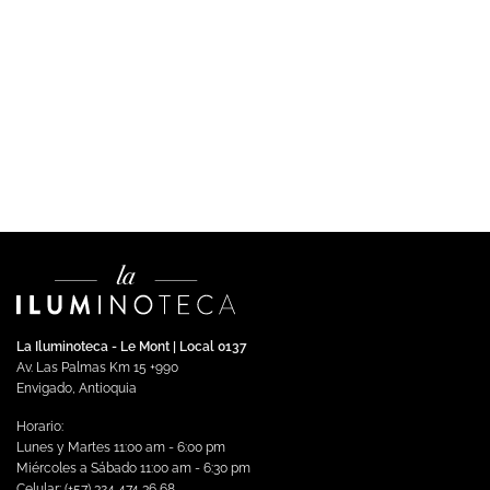
APLIQUES
JARE – Luminaria Decorativa LED Tipo Aplique Rectangular
$
274,379.00
Impuestos incluidos
Seleccionar opciones
Este
producto
tiene
múltiples
variantes.
Las
opciones
se
La Iluminoteca - Le Mont | Local 0137
pueden
Av. Las Palmas Km 15 +990
elegir
Envigado, Antioquia
en
Horario:
la
Lunes y Martes 11:00 am - 6:00 pm
página
Miércoles a Sábado 11:00 am - 6:30 pm
de
Celular: (+57) 324 474 36 68