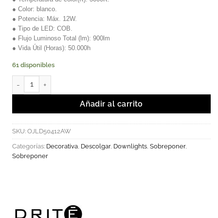
● Color: blanco.
● Potencia: Máx. 12W.
● Tipo de LED: COB.
● Flujo Luminoso Total (lm): 900lm
● Vida Útil (Horas): 50.000h
61 disponibles
Luminaria LED Tana 12W de Sobreponer Blanca Luz Cálida canti
Añadir al carrito
SKU:
OJLD50412AW
Categorías:
Decorativa
,
Descolgar
,
Downlights
,
Sobreponer
,
Sobreponer