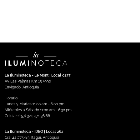
Bardu – Luminaria LED Aplique de pared 9W Luz Cálida
$
500,145.00
Impuestos incluidos
Añadir al carrito
La Iluminoteca - Le Mont | Local 0137
Av. Las Palmas Km 15 +990
Envigado, Antioquia
Horario:
Lunes y Martes 11:00 am - 6:00 pm
Miércoles a Sábado 11:00 am - 6:30 pm
Celular: (+57) 324 474 36 68
La Iluminoteca - IDEO | Local 262
Cra. 42 #75-83, Itagüi, Antioquia