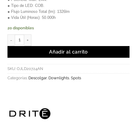
● Tipo de LED: COB.
● Flujo Luminoso Total (lm): 1326lm
● Vida Útil (Horas): 50.000h
20 disponibles
Spot LED Doble de Sobreponer Klepp Negro Mate Luz Cálida can
Añadir al carrito
SKU:
OJLD20724AN
Categorías:
Descolgar
,
Downlights
,
Spots