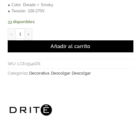
● Color: Dorado + Smoky.
● Tensión: 100-270V.
33 disponibles
Troim - Luminaria Decorativa LED Dorado Smoky cantidad
Añadir al carrito
SKU:
LCE15541DS
Categorías:
Decorativa
,
Descolgar
,
Descolgar