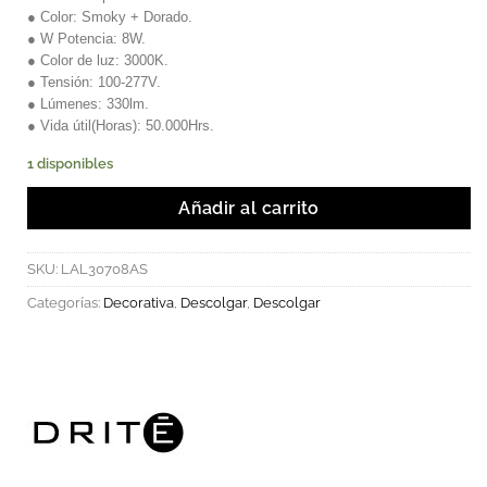
● Color: Smoky + Dorado.
● W Potencia: 8W.
● Color de luz: 3000K.
● Tensión: 100-277V.
● Lúmenes: 330lm.
● Vida útil(Horas): 50.000Hrs.
1 disponibles
Añadir al carrito
SKU:
LAL30708AS
Categorías:
Decorativa
,
Descolgar
,
Descolgar