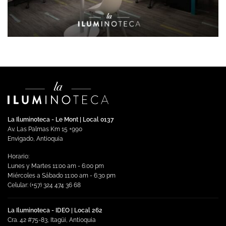
La Iluminoteca - Le Mont | Local 0137
Av. Las Palmas Km 15 +990
Envigado, Antioquia
Horario:
Lunes y Martes 11:00 am - 6:00 pm
Miércoles a Sábado 11:00 am - 6:30 pm
Celular: (+57) 324 474 36 68
La Iluminoteca - IDEO | Local 262
Cra. 42 #75-83, Itagüi, Antioquia