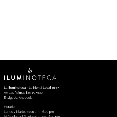
DECORATIVA
ARDAL – Luminaria LED 24W Luz Cálida
$
1,630,176.00
Impuestos incluidos
Añadir al carrito
La Iluminoteca - Le Mont | Local 0137
Av. Las Palmas Km 15 +990
Envigado, Antioquia
Horario:
Lunes y Martes 11:00 am - 6:00 pm
Miércoles a Sábado 11:00 am - 6:30 pm