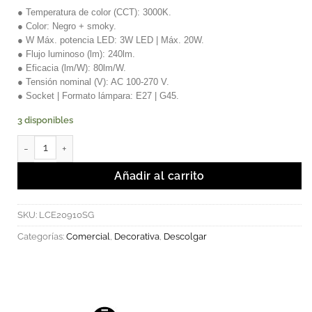
● Temperatura de color (CCT): 3000K.
● Color: Negro + smoky.
● W Máx. potencia LED: 3W LED | Máx. 20W.
● Flujo luminoso (lm): 240lm.
● Eficacia (lm/W): 80lm/W.
● Tensión nominal (V): AC 100-270 V.
● Socket | Formato lámpara: E27 | G45.
3 disponibles
Lámpara Colgante LED Up Drop E-27 cantidad
Añadir al carrito
SKU:
LCE20910SG
Categorías:
Comercial
,
Decorativa
,
Descolgar