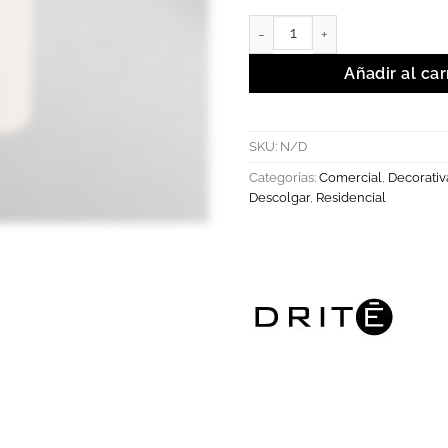
SAND - Luminaria decorativa d
Añadir al car
SKU:
N/D
Categorías:
Comercial
,
Decorativ
Descolgar
,
Residencial