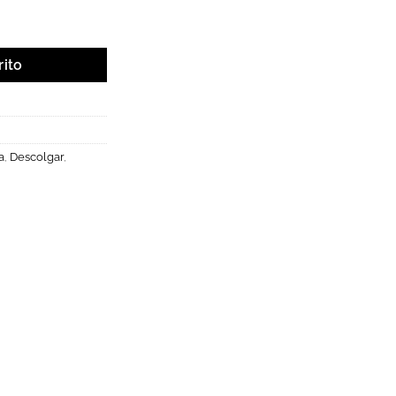
escolgar. cantidad
rito
a
,
Descolgar
,