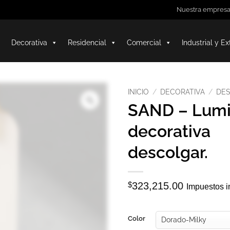
Nuestra empres
Decorativa
Residencial
Comercial
Industrial y Ex
INICIO
/
DECORATIVA
/
DE
SAND – Lumi
decorativa
descolgar.
$
323,215.00
Impuestos i
Color