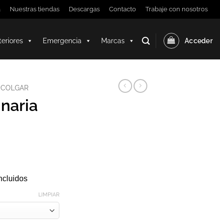
a
Nuestras tiendas
Descargas
Contacto
Trabaje con nosotros
teriores
Emergencia
Marcas
Acceder
SCOLGAR
naria
ncluidos
LIMPIAR