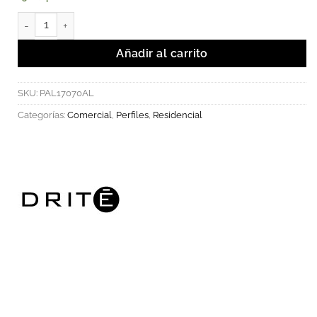
Perfil 17x7mm en aluminio extruido para sobreponer. cantidad
Añadir al carrito
SKU:
PAL17070AL
Categorías:
Comercial
,
Perfiles
,
Residencial