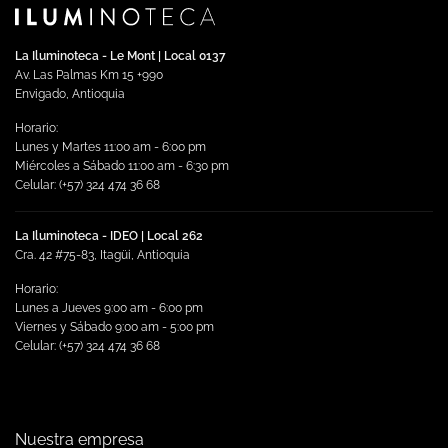
Las
opciones
se
La Iluminoteca - Le Mont | Local 0137
pueden
Av. Las Palmas Km 15 +990
elegir
Envigado, Antioquia
en
Horario:
la
Lunes y Martes 11:00 am - 6:00 pm
página
Miércoles a Sábado 11:00 am - 6:30 pm
de
Celular: (+57) 324 474 36 68
producto
La Iluminoteca - IDEO | Local 262
Cra. 42 #75-83, Itagüi, Antioquia
Horario:
Lunes a Jueves 9:00 am - 6:00 pm
Viernes y Sábado 9:00 am - 5:00 pm
Celular: (+57) 324 474 36 68
Nuestra empresa