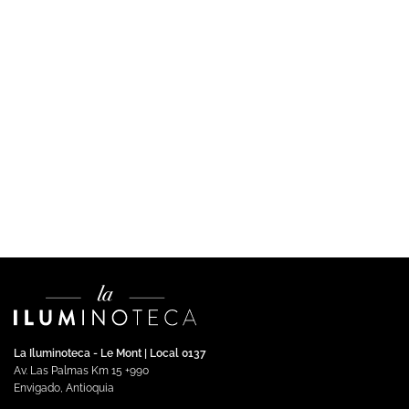
COMERCIAL
Perfil 18x06mm en aluminio extruido flexible para
sobreponer.
$
22,547.00
Impuestos incluidos
Añadir al carrito
La Iluminoteca - Le Mont | Local 0137
Av. Las Palmas Km 15 +990
Envigado, Antioquia