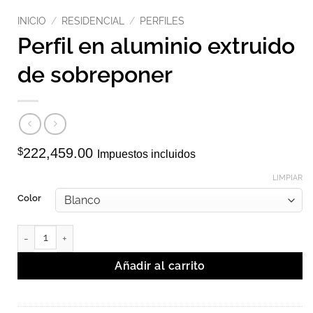
INICIO
/
RESIDENCIAL
/
PERFILES
Perfil en aluminio extruido
de sobreponer
$
222,459.00
Impuestos incluidos
LIMPIAR
Color
Perfil en aluminio extruido de sobreponer cantidad
Añadir al carrito