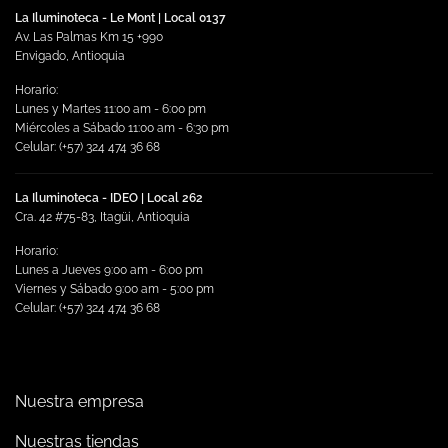
se
La Iluminoteca - Le Mont | Local 0137
pueden
Av. Las Palmas Km 15 +990
elegir
Envigado, Antioquia
en
Horario:
la
Lunes y Martes 11:00 am - 6:00 pm
página
Miércoles a Sábado 11:00 am - 6:30 pm
de
Celular: (+57) 324 474 36 68
producto
La Iluminoteca - IDEO | Local 262
Cra. 42 #75-83, Itagüi, Antioquia
Horario:
Lunes a Jueves 9:00 am - 6:00 pm
Viernes y Sábado 9:00 am - 5:00 pm
Celular: (+57) 324 474 36 68
Nuestra empresa
Nuestras tiendas