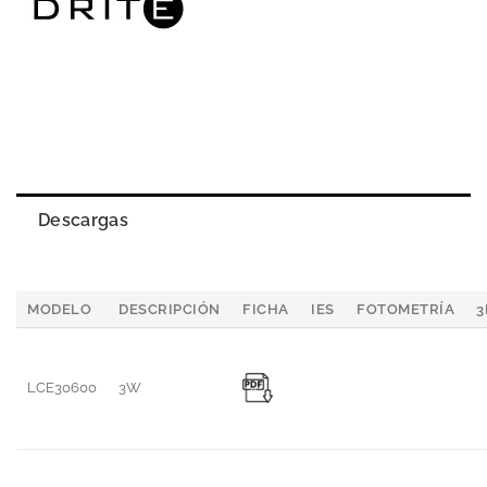
Descargas
MODELO
DESCRIPCIÓN
FICHA
IES
FOTOMETRÍA
3
LCE30600
3W