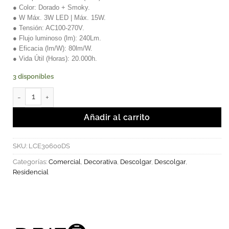
● Color: Dorado + Smoky.
● W Máx. 3W LED | Máx. 15W.
● Tensión: AC100-270V.
● Flujo luminoso (lm): 240Lm.
● Eficacia (lm/W): 80lm/W.
● Vida Útil (Horas): 20.000h.
3 disponibles
Lámpara Decorativa Colgante E-27 cantidad
Añadir al carrito
SKU:
LCE30600DS
Categorías:
Comercial
,
Decorativa
,
Descolgar
,
Descolgar
,
Residencial