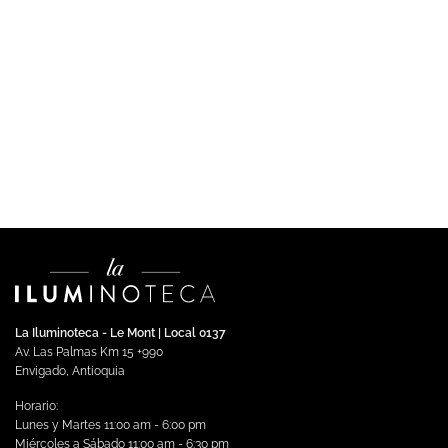
DECORATIVA
ARDAL – Luminaria LED 24W Luz Cálida
$
1,630,176.00
Impuestos incluidos
Añadir al carrito
La Iluminoteca - Le Mont | Local 0137
Av. Las Palmas Km 15 +990
Envigado, Antioquia
Horario:
Lunes y Martes 11:00 am - 6:00 pm
Miércoles a Sábado 11:00 am - 6:30 pm