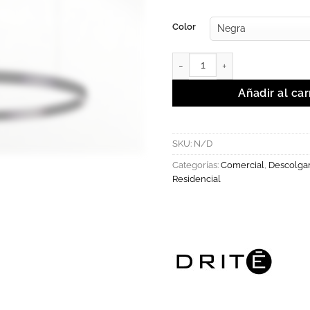
Color
EVENEST - Luminaria LED circ
Añadir al car
SKU:
N/D
Categorías:
Comercial
,
Descolga
Residencial