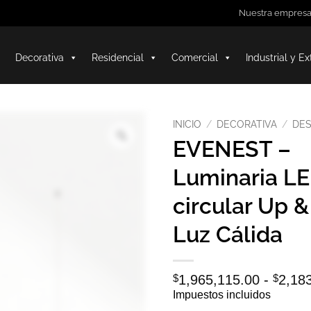
Nuestra empres
Decorativa
Residencial
Comercial
Industrial y Ex
INICIO
/
DECORATIVA
/
DE
EVENEST –
Luminaria L
circular Up 
Luz Cálida
$
1,965,115.00
-
$
2,18
Impuestos incluidos