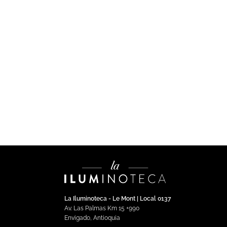
DECORATIVA
DE
Luminaria LED Decorativa
Tr
Sobreponer 8W Luz Cálida
LE
Smoky
$
3
$
604,492.00
Impuestos incluidos
Añadir al carrito
La Iluminoteca - Le Mont | Local 0137
Av. Las Palmas Km 15 +990
Envigado, Antioquia