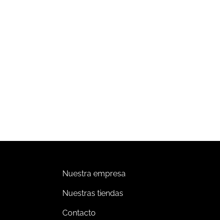
CORATIVA
DECORATIVA
oim – Luminaria Decorativa
ARDAL – Luminaria LED 24W
D Dorado Smoky
Luz Cálida
43,328.00
$
1,630,176.00
Impuestos incluidos
Impuestos incluido
Añadir al carrito
Añadir al carrito
Nuestra empresa
Nuestras tiendas
Contacto