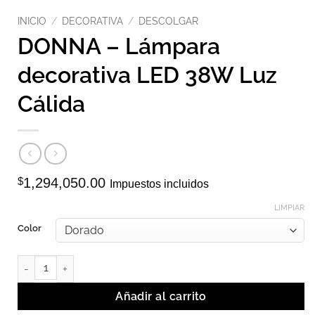
INICIO
/
DECORATIVA
/
DESCOLGAR
DONNA – Lámpara
decorativa LED 38W Luz
Cálida
$
1,294,050.00
Impuestos incluidos
LIMPIAR
Color
DONNA - Lámpara decorativa LED 38W Luz Cálida cantidad
Añadir al carrito