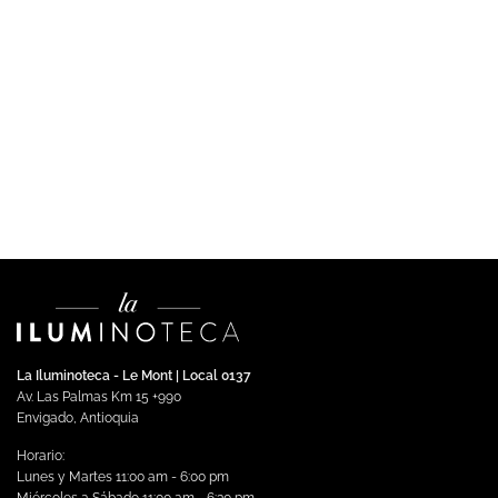
DECORATIVA
ARDAL – Luminaria LED 24W Luz Cálida
$
1,630,176.00
Impuestos incluidos
Añadir al carrito
La Iluminoteca - Le Mont | Local 0137
Av. Las Palmas Km 15 +990
Envigado, Antioquia
Horario:
Lunes y Martes 11:00 am - 6:00 pm