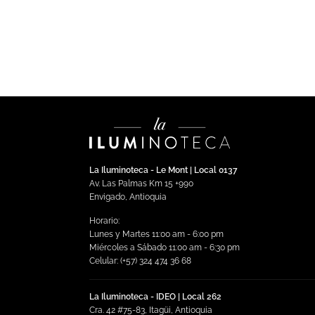
Negro Mate Luz Calida
$
9
$
434,544.00
Impuestos incluidos
Añadir al carrito
La Iluminoteca - Le Mont | Local 0137
Av. Las Palmas Km 15 +990
Envigado, Antioquia
Horario:
Lunes y Martes 11:00 am - 6:00 pm
Miércoles a Sábado 11:00 am - 6:30 pm
Celular: (+57) 324 474 36 68
La Iluminoteca - IDEO | Local 262
Cra. 42 #75-83, Itagüi, Antioquia