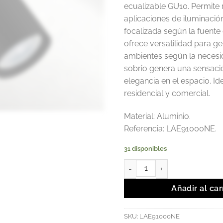
ecualizable GU10. Permite r
aplicaciones de iluminació
focalizada según la fuente 
ofrece versatilidad para g
ambientes según la necesi
sobrio genera una sensació
elegancia en el espacio. Id
residencial y comercial.
Material: Aluminio.
Referencia: LAE91000NE.
31 disponibles
HURUM - Luminaria Spot Sobre
Añadir al car
SKU:
LAE91000NE