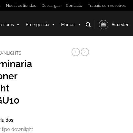
a
Nuestras tiendas
Descargas
Contacto
Trabaje con nosotros
teriores
Emergencia
Marcas
Acceder
WNLIGHTS
inaria
oner
ht
GU10
cluidos
 tipo downlight