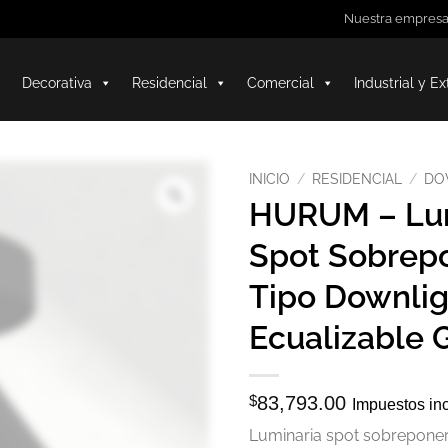
Nuestra empres
Decorativa
Residencial
Comercial
Industrial y Ex
INICIO
/
RESIDENCIAL
/
DO
HURUM – Lum
Spot Sobrep
Tipo Downlig
Ecualizable 
$
83,793.00
Impuestos in
Luminaria spot sobreponer