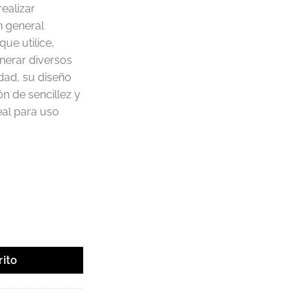
ealizar
n general
que utilice,
enerar diversos
dad, su diseño
n de sencillez y
eal para uso
poner Tipo Downlight Ecualizable GU10 cantidad
rito