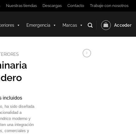
a
Nuestras tiendas
Descargas
Contacto
Trabaje con nosotros
teriores
Emergencia
Marcas
Acceder
TERIORES
inaria
ndero
 incluidos
o, ha sido diseñada
ncionalidad a
líndrico moderno y
ten una integración
es, comerciales y