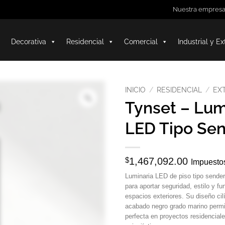
Nuestra empres
Decorativa
Residencial
Comercial
Industrial y Ex
INICIO
/
RESIDENCIAL
/
EX
Tynset – Lum
LED Tipo Se
$
1,467,092.00
Impuestos
Luminaria LED de piso tipo sender
para aportar seguridad, estilo y fu
espacios exteriores. Su diseño ci
acabado negro grado marino permi
perfecta en proyectos residencial