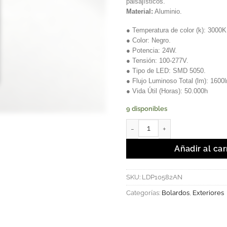
paisajísticos.
Material:
Aluminio.
● Temperatura de color (k): 3000K
● Color: Negro.
● Potencia: 24W.
● Tensión: 100-277V.
● Tipo de LED: SMD 5050.
● Flujo Luminoso Total (lm): 1600
● Vida Útil (Horas): 50.000h
9 disponibles
Tynset - Luminaria LED Tipo S
Añadir al car
SKU:
LDP10582AN
Categorías:
Bolardos
,
Exteriores