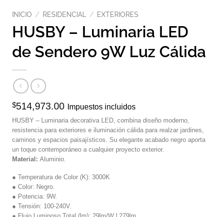
INICIO
/
RESIDENCIAL
/
EXTERIORES
HUSBY – Luminaria LED
de Sendero 9W Luz Cálida
$
514,973.00
Impuestos incluidos
HUSBY – Luminaria decorativa LED, combina diseño moderno,
resistencia para exteriores e iluminación cálida para realzar jardines,
caminos y espacios paisajísticos. Su elegante acabado negro aporta
un toque contemporáneo a cualquier proyecto exterior.
Material:
Aluminio.
● Temperatura de Color (K): 3000K
● Color: Negro.
● Potencia: 9W.
● Tensión: 100-240V.
● Flujo Luminoso Total (lm): 29lm/W | 279lm.