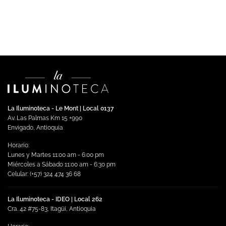
$
274,379.00
Impuestos incluidos
Seleccionar opciones
Este
producto
tiene
múltiples
variantes.
Las
opciones
se
La Iluminoteca - Le Mont | Local 0137
pueden
Av. Las Palmas Km 15 +990
elegir
Envigado, Antioquia
en
Horario:
la
Lunes y Martes 11:00 am - 6:00 pm
página
Miércoles a Sábado 11:00 am - 6:30 pm
de
Celular: (+57) 324 474 36 68
producto
La Iluminoteca - IDEO | Local 262
Cra. 42 #75-83, Itagüi, Antioquia