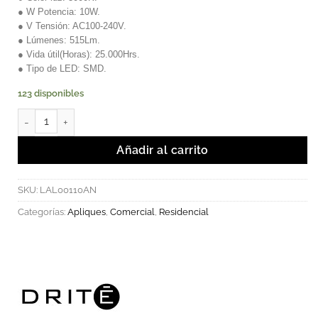
● W Potencia: 10W.
● V Tensión: AC100-240V.
● Lúmenes: 515Lm.
● Vida útil(Horas): 25.000Hrs.
● Tipo de LED: SMD.
123 disponibles
SMOLA (WALL WHASHER) - Luminaria LED SMD aplique redondo 
Añadir al carrito
SKU:
LAL00110AN
Categorías:
Apliques
,
Comercial
,
Residencial