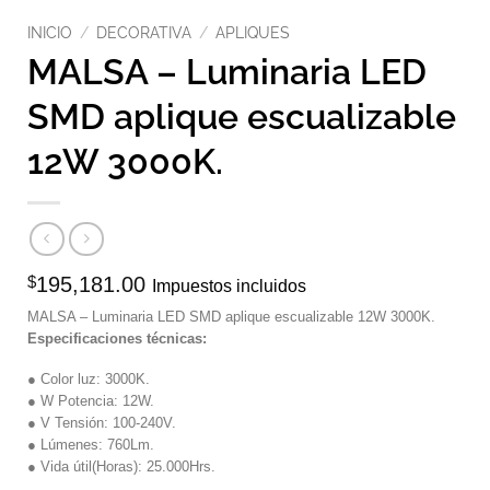
INICIO
/
DECORATIVA
/
APLIQUES
MALSA – Luminaria LED
SMD aplique escualizable
12W 3000K.
$
195,181.00
Impuestos incluidos
MALSA – Luminaria LED SMD aplique escualizable 12W 3000K.
Especificaciones técnicas:
● Color luz: 3000K.
● W Potencia: 12W.
● V Tensión: 100-240V.
● Lúmenes: 760Lm.
● Vida útil(Horas): 25.000Hrs.