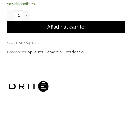
186 disponibles
MALSA - Luminaria LED SMD aplique escualizable 12W 3000K. c
Añadir al carrito
SKU:
LAL00412AN
Categorías:
Apliques
,
Comercial
,
Residencial