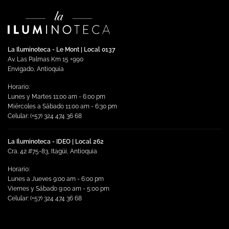
múltiples
variantes.
Las
opciones
se
La Iluminoteca - Le Mont | Local 0137
pueden
Av. Las Palmas Km 15 +990
elegir
Envigado, Antioquia
en
Horario:
la
Lunes y Martes 11:00 am - 6:00 pm
página
Miércoles a Sábado 11:00 am - 6:30 pm
de
Celular: (+57) 324 474 36 68
producto
La Iluminoteca - IDEO | Local 262
Cra. 42 #75-83, Itagüi, Antioquia
Horario:
Lunes a Jueves 9:00 am - 6:00 pm
Viernes y Sábado 9:00 am - 5:00 pm
Celular: (+57) 324 474 36 68