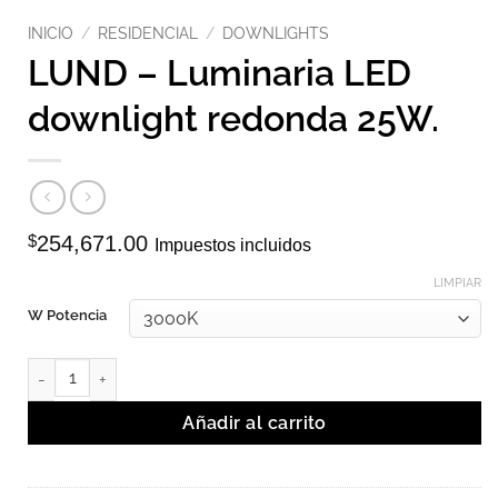
INICIO
/
RESIDENCIAL
/
DOWNLIGHTS
LUND – Luminaria LED
downlight redonda 25W.
$
254,671.00
Impuestos incluidos
LIMPIAR
W Potencia
LUND - Luminaria LED downlight redonda 25W. cantidad
Añadir al carrito