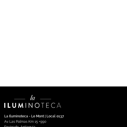
DOWNLIGHTS
Downlight LED Asker Empotrable Negro Luz Cálida
$
217,405.00
Impuestos incluidos
Añadir al carrito
La Iluminoteca - Le Mont | Local 0137
Av. Las Palmas Km 15 +990