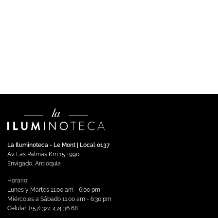
DOWNLIGHTS
Downlight LED Asker Empotrable Blanco Negro Luz Cálida
$
147,712.00
Impuestos incluidos
Seleccionar opciones
Este
producto
tiene
múltiples
variantes.
Las
opciones
se
La Iluminoteca - Le Mont | Local 0137
pueden
Av. Las Palmas Km 15 +990
elegir
Envigado, Antioquia
en
Horario:
la
Lunes y Martes 11:00 am - 6:00 pm
página
Miércoles a Sábado 11:00 am - 6:30 pm
de
Celular: (+57) 324 474 36 68
producto