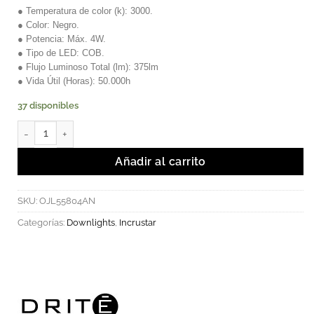
● Temperatura de color (k): 3000.
● Color: Negro.
● Potencia: Máx. 4W.
● Tipo de LED: COB.
● Flujo Luminoso Total (lm): 375lm
● Vida Útil (Horas): 50.000h
37 disponibles
Downlight LED Asker Empotrable Negro Luz Cálida cantidad
Añadir al carrito
SKU:
OJL55804AN
Categorías:
Downlights
,
Incrustar