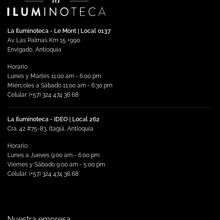
Las
opciones
se
La Iluminoteca - Le Mont | Local 0137
pueden
Av. Las Palmas Km 15 +990
elegir
Envigado, Antioquia
en
Horario:
la
Lunes y Martes 11:00 am - 6:00 pm
página
Miércoles a Sábado 11:00 am - 6:30 pm
de
Celular: (+57) 324 474 36 68
producto
La Iluminoteca - IDEO | Local 262
Cra. 42 #75-83, Itagüi, Antioquia
Horario:
Lunes a Jueves 9:00 am - 6:00 pm
Viernes y Sábado 9:00 am - 5:00 pm
Celular: (+57) 324 474 36 68
Nuestra empresa