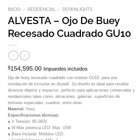
INICIO
/
RESIDENCIAL
/
DOWNLIGHTS
ALVESTA – Ojo De Buey
Recesado Cuadrado GU10
$
154,595.00
Impuestos incluidos
Ojo de buey recesado cuadrado con módulo GU10, para una
instalación de incrustar en drywall. Su diseño es ideal para resaltar
diversos objetos y espacios, perfecto para aplicaciones comerciales y
residenciales tales como: almacenes, galerías, superficies de
texturas especiales, cuadros, entre otras.
Material:
Yeso.
Especificaciones técncias:
● V Tensión: 85-265V.
● W Máx potencia LED: Máx. 15W
● Base Incluida: Módulos LED.