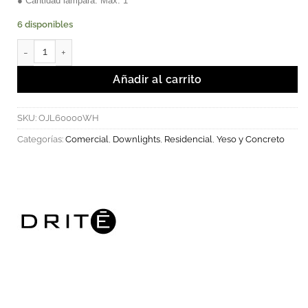
● Cantidad lámpara: Máx. 1
6 disponibles
ALVESTA - Ojo De Buey Recesado Cuadrado GU10 cantidad
Añadir al carrito
SKU:
OJL60000WH
Categorías:
Comercial
,
Downlights
,
Residencial
,
Yeso y Concreto