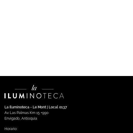
COMERCIAL
ALVESTA – Ojo De Buey Recesado Cuadrado GU10
$
154,595.00
Impuestos incluidos
Añadir al carrito
La Iluminoteca - Le Mont | Local 0137
Av. Las Palmas Km 15 +990
Envigado, Antioquia
Horario: