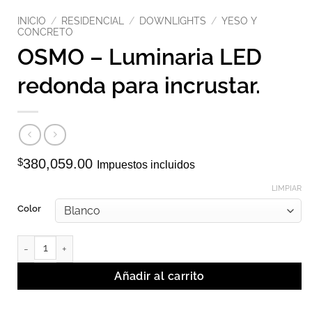
INICIO
/
RESIDENCIAL
/
DOWNLIGHTS
/
YESO Y
CONCRETO
OSMO – Luminaria LED
redonda para incrustar.
$
380,059.00
Impuestos incluidos
LIMPIAR
Color
OSMO - Luminaria LED redonda para incrustar. cantidad
Añadir al carrito