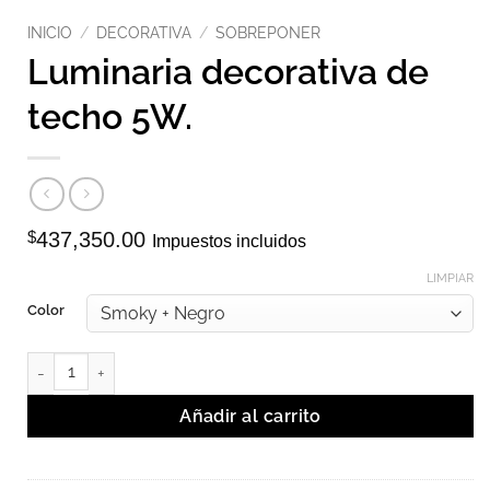
INICIO
/
DECORATIVA
/
SOBREPONER
Luminaria decorativa de
techo 5W.
$
437,350.00
Impuestos incluidos
LIMPIAR
Color
Luminaria decorativa de techo 5W. cantidad
Añadir al carrito