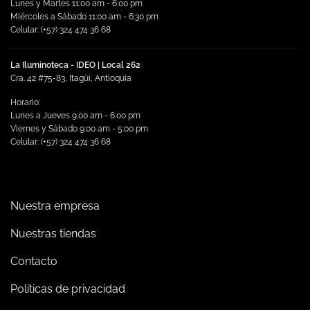
Lunes y Martes 11:00 am - 6:00 pm
página
Miércoles a Sábado 11:00 am - 6:30 pm
de
Celular: (+57) 324 474 36 68
producto
La Iluminoteca - IDEO | Local 262
Cra. 42 #75-83, Itagüi, Antioquia
Horario:
Lunes a Jueves 9:00 am - 6:00 pm
Viernes y Sábado 9:00 am - 5:00 pm
Celular: (+57) 324 474 36 68
Nuestra empresa
Nuestras tiendas
Contacto
Políticas de privacidad