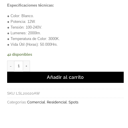
Especificaciones técnicas:
● Color: Blanco.
● Potencia: 12W.
● Tensión: 100-240V.
● Lumenes: 2000lm.
● Temperatura de Color: 3000K.
● Vida Útil (Horas): 50.000Hrs.
42 disponibles
NORE - Luminaria de LED tipo Spot para riel 2 hilos 3000K 20W. 
Añadir al carrito
SKU:
LSL20020AW
Categorías:
Comercial
,
Residencial
,
Spots