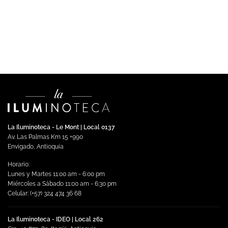
Spot LED Eidet 10W de Sobreponer Blanco Luz Cálida
$
482,827.00
Impuestos incluidos
Añadir al carrito
La Iluminoteca - Le Mont | Local 0137
Av. Las Palmas Km 15 +990
Envigado, Antioquia
Horario:
Lunes y Martes 11:00 am - 6:00 pm
Miércoles a Sábado 11:00 am - 6:30 pm
Celular: (+57) 324 474 36 68
La Iluminoteca - IDEO | Local 262