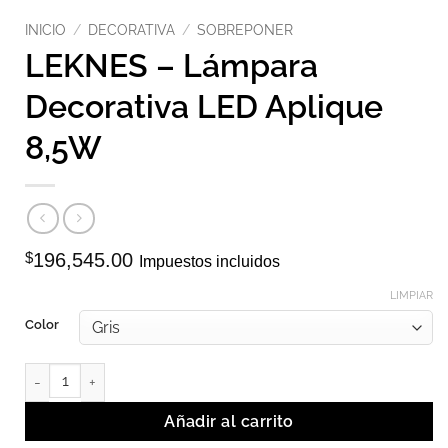
INICIO
/
DECORATIVA
/
SOBREPONER
LEKNES – Lámpara
Decorativa LED Aplique
8,5W
$
196,545.00
Impuestos incluidos
LIMPIAR
Color
LEKNES - Lámpara Decorativa LED Aplique 8,5W cantidad
Añadir al carrito