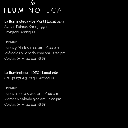
variantes.
Las
opciones
se
La Iluminoteca - Le Mont | Local 0137
pueden
Av. Las Palmas Km 15 +990
elegir
Envigado, Antioquia
en
Horario:
la
Lunes y Martes 11:00 am - 6:00 pm
página
Miércoles a Sábado 11:00 am - 6:30 pm
de
Celular: (+57) 324 474 36 68
producto
La Iluminoteca - IDEO | Local 262
Cra. 42 #75-83, Itagüi, Antioquia
Horario:
Lunes a Jueves 9:00 am - 6:00 pm
Viernes y Sábado 9:00 am - 5:00 pm
Celular: (+57) 324 474 36 68