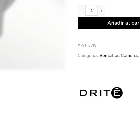
Fiordo GU - Bombillo LED dime
Añadir al car
SKU:
N/D
Categorías:
Bombillos
,
Comercia