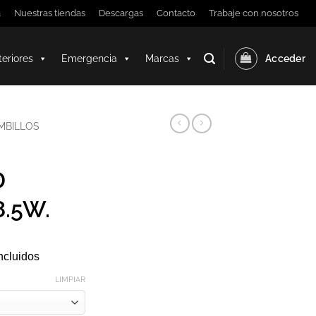
a
Nuestras tiendas
Descargas
Contacto
Trabaje con nosotros
teriores
Emergencia
Marcas
Acceder
MBILLOS
D
8.5W.
ncluidos
LIMPIAR