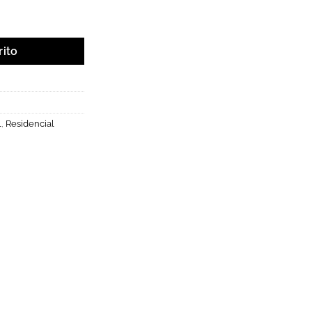
rizable 8.5W. cantidad
rito
l
,
Residencial