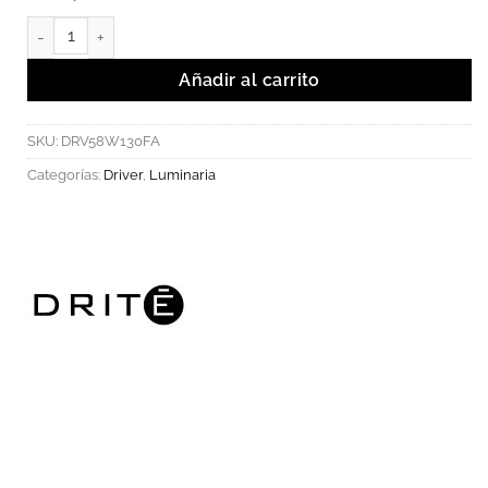
Driver Fahold 58W 120-277V para luminaria LED 20-50V. cantida
Añadir al carrito
SKU:
DRV58W130FA
Categorías:
Driver
,
Luminaria