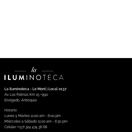
CINTAS LED
AURORA – Cinta LED SMD 128Led/m 12.2W/m
$
127,207.00
Impuestos incluidos
Seleccionar opciones
Este
producto
tiene
múltiples
variantes.
Las
opciones
se
La Iluminoteca - Le Mont | Local 0137
pueden
Av. Las Palmas Km 15 +990
elegir
Envigado, Antioquia
en
Horario:
la
Lunes y Martes 11:00 am - 6:00 pm
página
Miércoles a Sábado 11:00 am - 6:30 pm
de
Celular: (+57) 324 474 36 68
producto