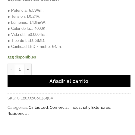
● Potencia: 6.5W/m.
● Tensión: DC24V.
● Lúmenes: 140lm/W.
● Color de luz: 4000K.
● Vida útil: 50.000Hrs.
● Tipo de LED: SMD.
● Cantidad LED x metro: 64/m.
525 disponibles
AURORA - Cinta LED 64LED/m 6.5W. cantidad
Añadir al carrito
SKU:
CIL28350606465CA
Categorías:
Cintas Led
,
Comercial
,
Industrial y Exteriores
,
Residencial