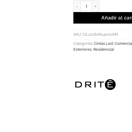
AURORA - Cinta de LED 140L
Añadir al car
SKU:
CIL22160814020AM
Categorías:
Cintas Led
,
Comercia
Exteriores
,
Residencial