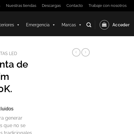
a
Nuestras tiendas
Descargas
Contacto
Trabaje con nosotros
teriores
Emergencia
Marcas
Acceder
NTAS LED
nta de
/m
0K.
cluidos
ara generar
os que no se
 tradicionales