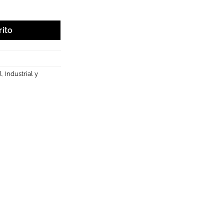
ed/m 8.6W/m 3000K. cantidad
rito
l
,
Industrial y