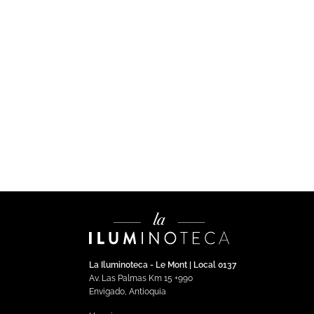
CINTAS LED
CI
Aurora – Cinta LED COB 10W/m
AU
Luz Cálida
C
$
135,104.00
$
6
Impuestos incluidos
Añadir al carrito
La Iluminoteca - Le Mont | Local 0137
Av. Las Palmas Km 15 +990
Envigado, Antioquia