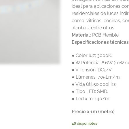
ideal para aplicaciones co
residenciales de luces indir
como: vitrinas, cocinas, c
alcobas, entre otros.
Material:
PCB Flexible.
Especificaciones técnicas
● Color luz: 3000K.
● W Potencia: 8.6W (10W co
● V Tensión: DC24V.
● Lúmenes: 705Lm/m.
● Vida útil:50.000Hrs.
● Tipo LED: SMD.
● Led x m: 140/m.
Precio x 1m (metro)
.
46 disponibles