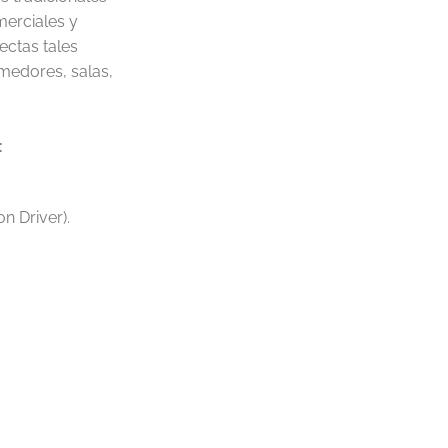
merciales y
ectas tales
omedores, salas,
:
n Driver).