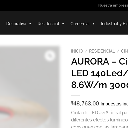
Nuestra empres
Decorativa
Residencial
Comercial
Industrial y Ex
INICIO
/
RESIDENCIAL
/
CI
AURORA – Ci
LED 140Led
8.6W/m 300
$
48,763.00
Impuestos in
Cinta de LED 2216, ideal p
diferentes efectos lumínic
consiguen con las lamparas