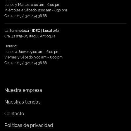
la
Lunes y Martes 11:00 am - 6:00 pm
página
Miércoles a Sábado 11:00 am - 6:30 pm
de
Celular: (+57) 324 474 36 68
producto
La Iluminoteca - IDEO | Local 262
Cra. 42 #75-83, Itagüi, Antioquia
Horario:
Lunes a Jueves 9:00 am - 6:00 pm
Viernes y Sábado 9:00 am - 5:00 pm
Celular: (+57) 324 474 36 68
Nuestra empresa
Nuestras tiendas
Contacto
Políticas de privacidad