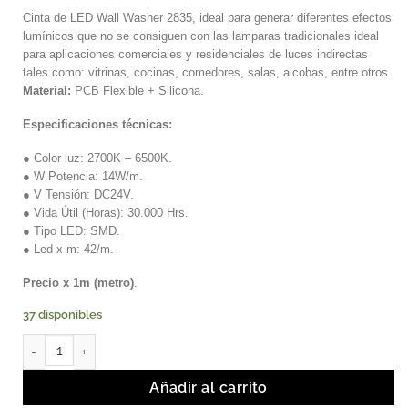
Cinta de LED Wall Washer 2835, ideal para generar diferentes efectos
lumínicos que no se consiguen con las lamparas tradicionales ideal
para aplicaciones comerciales y residenciales de luces indirectas
tales como: vitrinas, cocinas, comedores, salas, alcobas, entre otros.
Material:
PCB Flexible + Silicona.
Especificaciones técnicas:
● Color luz: 2700K – 6500K.
● W Potencia: 14W/m.
● V Tensión: DC24V.
● Vida Útil (Horas): 30.000 Hrs.
● Tipo LED: SMD.
● Led x m: 42/m.
Precio x 1m (metro)
.
37 disponibles
AURORA - Cinta LED Wall Washer 2835 42LED/m 14W/m. cantid
Añadir al carrito