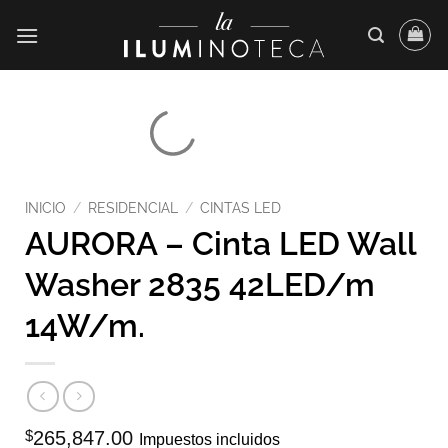
Saltar
al
contenido
INICIO
/
RESIDENCIAL
/
CINTAS LED
AURORA – Cinta LED Wall
Washer 2835 42LED/m
14W/m.
$
265,847.00
Impuestos incluidos