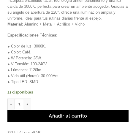
Incorpora encendido táctil, tecnología antiempañamiento y una luz
cálida de 3000K, perfecta para crear un ambiente acogedor. Gracias a
su ángulo de apertura de 120°, ofrece una iluminación amplia y
uniforme, ideal para tus rutinas diarias frente al espejo.
Material:
Alumino + Metal + Acrílico + Vidrio
Especificaciones Técnicas:
● Color de luz: 3000K.
● Color: Café.
● W Potencia: 28W.
● V Tensión: 100-240V.
● Lúmenes: 1120lm.
● Vida útil (Horas): 30.000Hrs.
● Tipo LED: SMD.
21 disponibles
ANGE - Luminaria LED Táctil Espejo Ovalado de Sobreponer. cant
Añadir al carrito
SKU:
LAL00528AB