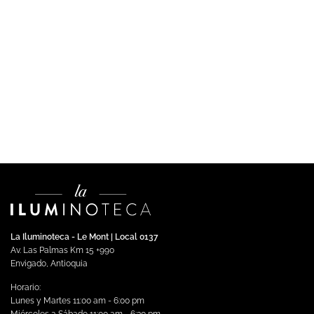
COMERCIAL
SKAUN – Luminaria LED de piso 15W Luz Cálida
$
1,034,460.00
Impuestos incluidos
Añadir al carrito
La Iluminoteca - Le Mont | Local 0137
Av. Las Palmas Km 15 +990
Envigado, Antioquia
Horario:
Lunes y Martes 11:00 am - 6:00 pm