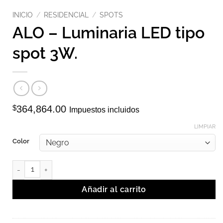
INICIO
/
RESIDENCIAL
/
SPOTS
ALO – Luminaria LED tipo
spot 3W.
$
364,864.00
Impuestos incluidos
LIMPIAR
Color
ALO - Luminaria LED tipo spot 3W. cantidad
Añadir al carrito