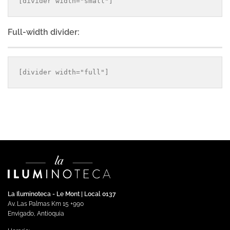
Full-width divider:
La Iluminoteca - Le Mont | Local 0137
Av. Las Palmas Km 15 +990
Envigado, Antioquia