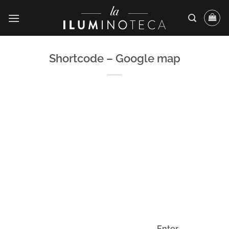
Saltar
al
contenido
Shortcode – Google map
Enter