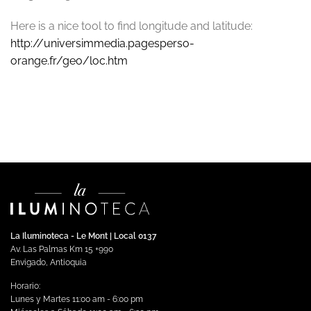
Here is a nice tool to find longitude and latitude:
http://universimmedia.pagesperso-
orange.fr/geo/loc.htm
La Iluminoteca - Le Mont | Local 0137
Av. Las Palmas Km 15 +990
Envigado, Antioquia
Horario:
Lunes y Martes 11:00 am - 6:00 pm