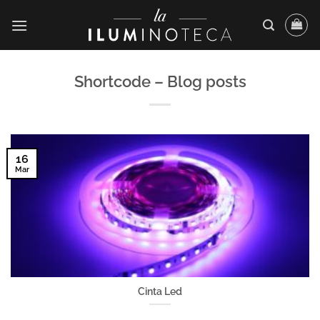
Saltar
al
contenido
Shortcode – Blog posts
16
Mar
Cinta Led