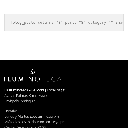
[blog_posts columns="3" posts="8" category="" image
La Iluminoteca - Le Mont | Local 0137
Av. Las Palmas Km 15 +990
Envigado, Antioquia
Horario:
Lunes y Martes 11:00 am - 6:00 pm
Miércoles a Sábado 11:00 am - 6:30 pm
Celular: (+57) 324 474 36 68