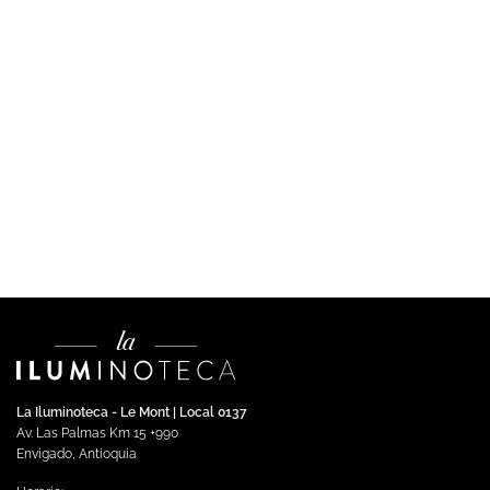
COMERCIAL
Control inalámbrico Pico 4 botones.
Leer más
La Iluminoteca - Le Mont | Local 0137
Av. Las Palmas Km 15 +990
Envigado, Antioquia