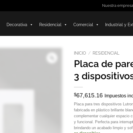
Nuestra empres
Decorativa
Residencial
Comercial
Industrial y Ex
INICIO
/
RESIDENCIAL
Placa de par
3 dispositivos
$
67,615.16
Impuestos in
Placa para tres dispositivos Lutro
fabricada en plástico brillante blan
complementar cualquier espacio 
y funcional. Perfecta para interrup
brindando un acabado limpio y sof