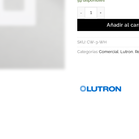
59 disponibles
Placa de pared para 3 disposit
Añadir al car
SKU:
CW-3-WH
Categorías:
Comercial
,
Lutron
,
Re