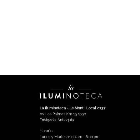
LUTRON
CO
Sensor fotoeléctrico para
Se
sobreponer inalámbrico
oc
So
$
718,194.78
Impuestos incluidos
$
5
Añadir al carrito
La Iluminoteca - Le Mont | Local 0137
Av. Las Palmas Km 15 +990
Envigado, Antioquia
Horario:
Lunes y Martes 11:00 am - 6:00 pm