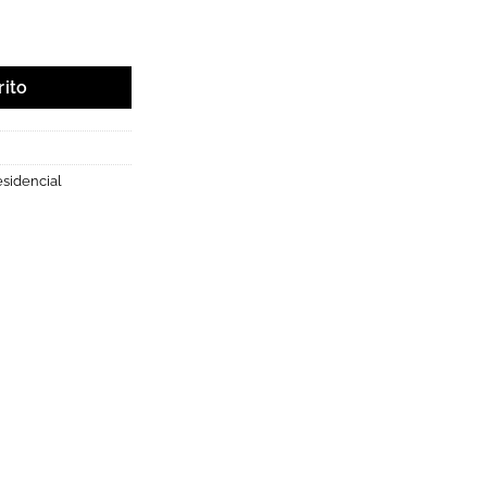
ivos. cantidad
rito
sidencial