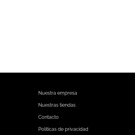
MERCIAL
COMERCIAL
nsor de
Control inalámbrico Pico 4
upación/desocupación para
botones.
breponer Radio Powr Savr.
00,512.42
Leer más
Impuestos incluidos
Añadir al carrito
Nuestra empresa
Nuestras tiendas
Contacto
Políticas de privacidad