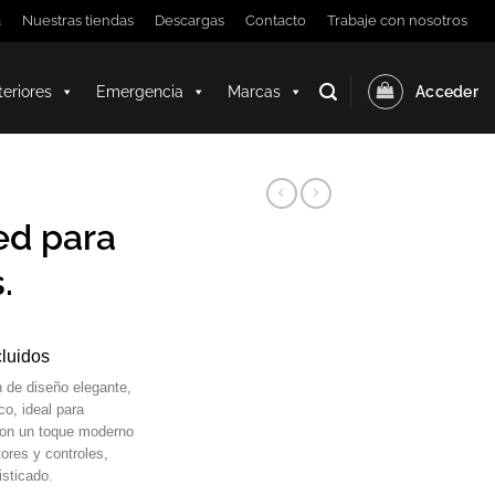
a
Nuestras tiendas
Descargas
Contacto
Trabaje con nosotros
teriores
Emergencia
Marcas
Acceder
ed para
.
cluidos
n de diseño elegante,
co, ideal para
con un toque moderno
tores y controles,
isticado.