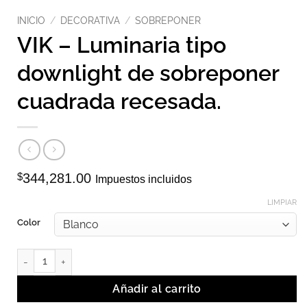
INICIO
/
DECORATIVA
/
SOBREPONER
VIK – Luminaria tipo
downlight de sobreponer
cuadrada recesada.
$
344,281.00
Impuestos incluidos
LIMPIAR
Color
VIK - Luminaria tipo downlight de sobreponer cuadrada recesada
Añadir al carrito