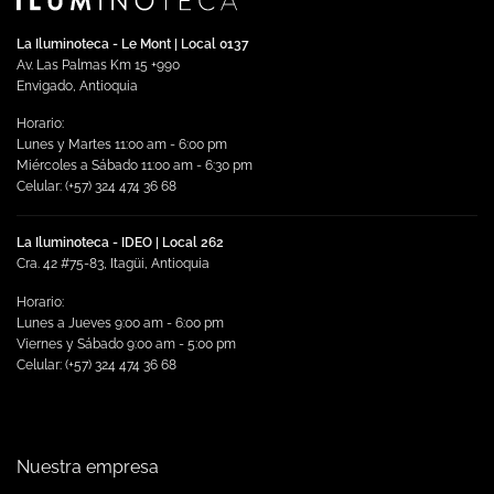
opciones
se
La Iluminoteca - Le Mont | Local 0137
pueden
Av. Las Palmas Km 15 +990
elegir
Envigado, Antioquia
en
Horario:
la
Lunes y Martes 11:00 am - 6:00 pm
página
Miércoles a Sábado 11:00 am - 6:30 pm
de
Celular: (+57) 324 474 36 68
producto
La Iluminoteca - IDEO | Local 262
Cra. 42 #75-83, Itagüi, Antioquia
Horario:
Lunes a Jueves 9:00 am - 6:00 pm
Viernes y Sábado 9:00 am - 5:00 pm
Celular: (+57) 324 474 36 68
Nuestra empresa